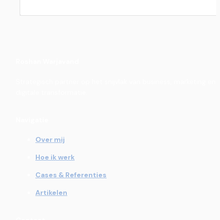
Roshan Warjavand
Strategisch partner op het snijvlak van business, marketing en 
digitale transformatie.
Navigatie
Over mij
Hoe ik werk
Cases & Referenties
Artikelen
Contact